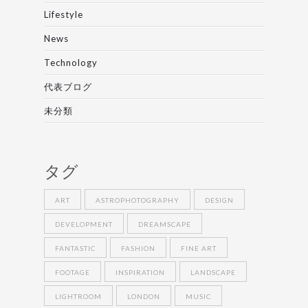
Lifestyle
News
Technology
代表ブログ
未分類
タグ
ART
ASTROPHOTOGRAPHY
DESIGN
DEVELOPMENT
DREAMSCAPE
FANTASTIC
FASHION
FINE ART
FOOTAGE
INSPIRATION
LANDSCAPE
LIGHTROOM
LONDON
MUSIC