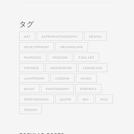
タグ
ART
ASTROPHOTOGRAPHY
DESIGN
DEVELOPMENT
DREAMSCAPE
FANTASTIC
FASHION
FINE ART
FOOTAGE
INSPIRATION
LANDSCAPE
LIGHTROOM
LONDON
MUSIC
NIGHT
PHOTOGRAPH
PORTRAIT
PROFESSIONAL
QUOTE
SKY
TALE
TRENDS