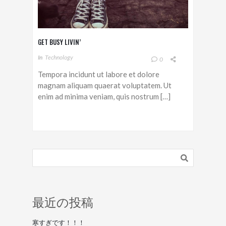
GET BUSY LIVIN’
In
Technology
0
Tempora incidunt ut labore et dolore
magnam aliquam quaerat voluptatem. Ut
enim ad minima veniam, quis nostrum […]
最近の投稿
寒すぎです！！！