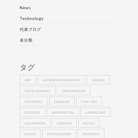
News
Technology
代表ブログ
未分類
タグ
ART
ASTROPHOTOGRAPHY
DESIGN
DEVELOPMENT
DREAMSCAPE
FANTASTIC
FASHION
FINE ART
FOOTAGE
INSPIRATION
LANDSCAPE
LIGHTROOM
LONDON
MUSIC
NIGHT
PHOTOGRAPH
PORTRAIT