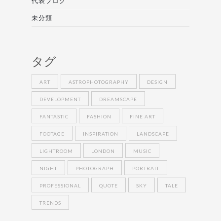
代表ブログ
未分類
タグ
ART
ASTROPHOTOGRAPHY
DESIGN
DEVELOPMENT
DREAMSCAPE
FANTASTIC
FASHION
FINE ART
FOOTAGE
INSPIRATION
LANDSCAPE
LIGHTROOM
LONDON
MUSIC
NIGHT
PHOTOGRAPH
PORTRAIT
PROFESSIONAL
QUOTE
SKY
TALE
TRENDS