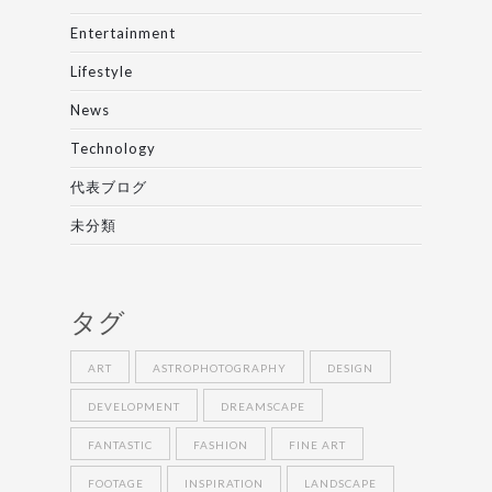
Entertainment
Lifestyle
News
Technology
代表ブログ
未分類
タグ
ART
ASTROPHOTOGRAPHY
DESIGN
DEVELOPMENT
DREAMSCAPE
FANTASTIC
FASHION
FINE ART
FOOTAGE
INSPIRATION
LANDSCAPE