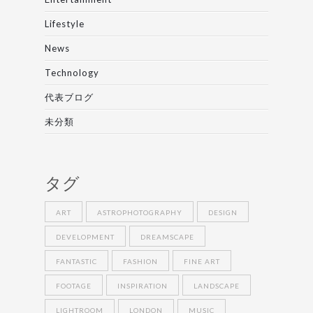
Lifestyle
News
Technology
代表ブログ
未分類
タグ
ART
ASTROPHOTOGRAPHY
DESIGN
DEVELOPMENT
DREAMSCAPE
FANTASTIC
FASHION
FINE ART
FOOTAGE
INSPIRATION
LANDSCAPE
LIGHTROOM
LONDON
MUSIC